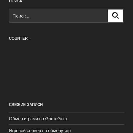
ПОИСК
Искать:
Поиск
COUNTER +
СВЕЖИЕ ЗАПИСИ
Обмен играми на GameGum
Игровой сервер по обмену игр