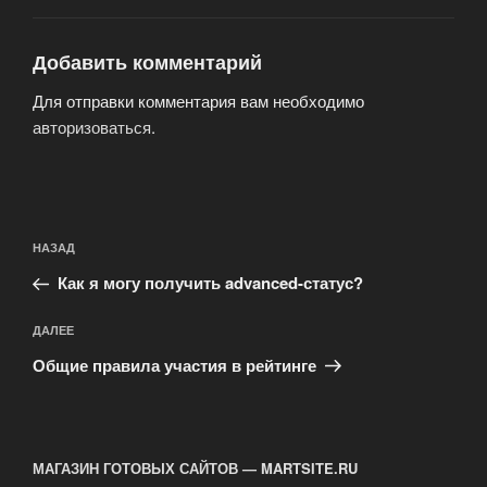
Добавить комментарий
Для отправки комментария вам необходимо
авторизоваться
.
Навигация
Предыдущая
НАЗАД
по
запись:
записям
Как я могу получить advanced-статус?
Следующая
ДАЛЕЕ
запись
Общие правила участия в рейтинге
МАГАЗИН ГОТОВЫХ САЙТОВ — MARTSITE.RU