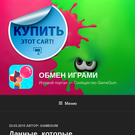
Перейти
к
содержимому
ОБМЕН ИГРАМИ
Игровой портал — Сообщество GameGum
Меню
ОПУБЛИКОВАНО
23.03.2010
АВТОР:
GAMEGUM
Данные, которые