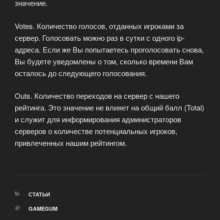
значение.
Votes. Количество голосов, отданных игроками за
сервер. Голосовать можно раз в сутки с одного ip-
адреса. Если же Вы попытаетесь проголосовать снова,
Вы будете уведомлены о том, сколько времени Вам
осталось до следующего голосования.
Outs. Количество переходов на сервер с нашего
рейтинга. Это значение не влияет на общий балл (Total)
и служит для информирования администраторов
серверов о количестве потенциальных игроков,
привлеченных нашим рейтингом.
РУБРИКИ
СТАТЬИ
МЕТКИ
GAMEGUM