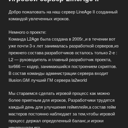
Добро пожаловать на наш сервер LineAge II созданный
командой увлеченных игроков.
Немного о проекте:
Команда L2Age была создана в 2005г.,и в течении вот
уже почти 3-х лет занималась разработкой серверов,из
прежнего состава разработчиков осталось только 2-е :
L2 — руководитель и главный разработчик проекта,
tor666 — кодер, занимаюшийся построением скриптов.
В состав команды администрации сервера входит
Illusion.GM лучший ГМ сервера la2world
Мы стараемся сделать игровой процесс как можно
более приятным для игроков, Разработчики трудятся
каждый день для улучшения геймплейя,а состав гейм
мастеров постоянно наблюдает за тем,чтобы игровой
процесс держал определенный баланс,и игроки
ненарушали его.