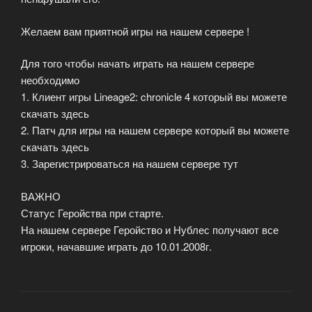
Желаем вам приятной игры на нашем сервере !
Для того чтобы начать играть на нашем сервере
необходимо
1. Клиент игры Lineage2: chronicle 4 который вы можете
скачать здесь
2. Патч для игры на нашем сервере который вы можете
скачать здесь
3. Зарегистрироваться на нашем сервере тут
ВАЖНО
Статус Геройства при старте.
На нашем сервере Геройство и Нублес получают все
игроки, начавшие играть до 10.01.2008г.