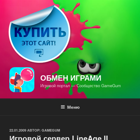
Перейти
к
содержимому
ОБМЕН ИГРАМИ
Игровой портал — Сообщество GameGum
Меню
ОПУБЛИКОВАНО
22.01.2009
АВТОР:
GAMEGUM
Игровой сервер LineAge II