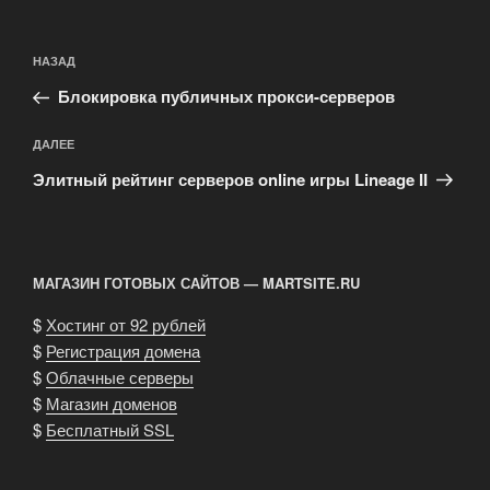
Навигация
Предыдущая
НАЗАД
по
запись:
записям
Блокировка публичных прокси-серверов
Следующая
ДАЛЕЕ
запись
Элитный рейтинг серверов online игры Lineage II
МАГАЗИН ГОТОВЫХ САЙТОВ — MARTSITE.RU
$
Хостинг от 92 рублей
$
Регистрация домена
$
Облачные серверы
$
Магазин доменов
$
Бесплатный SSL