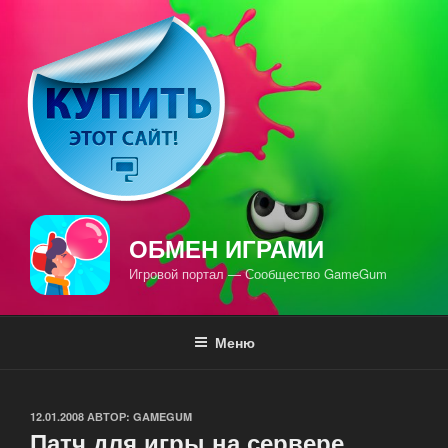
Перейти
к
содержимому
ОБМЕН ИГРАМИ
Игровой портал — Сообщество GameGum
Меню
ОПУБЛИКОВАНО
12.01.2008
АВТОР:
GAMEGUM
Патч для игры на сервере