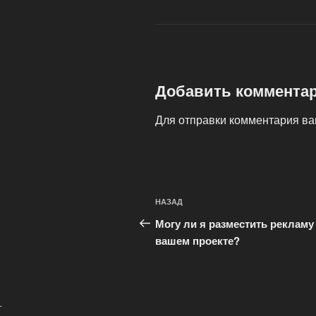
Добавить коммента
Для отправки комментария в
Навигация
Предыдущая
НАЗАД
по
запись:
Могу ли я разместить рекламу
записям
вашем проекте?
.