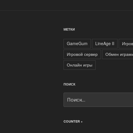
МЕТКИ
GameGum
LineAge II
Игро
Игровой сервер
Обмен играм
Онлайн игры
ПОИСК
Искать:
COUNTER +