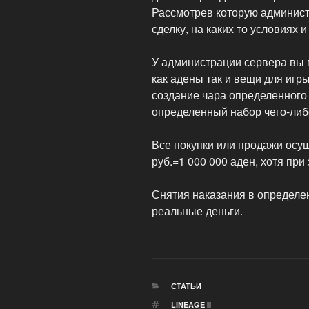
Рассмотрев которую админис
сделку, на каких то условиях 
У администрации сервера вы 
как адены так и вещи для игры
создание чара определенного
определенный набор чего-либ
Все покупки или продажи осу
руб.=1 000 000 аден, хотя пр
Снятия наказания в определен
реальные деньги.
РУБРИКИ
СТАТЬИ
МЕТКИ
LINEAGE II