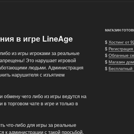
МАГАЗИН ГОТОВ
ния в игре LineAge
$
Хостинг от 9
$
Регистрация
либо из игры игроками за реальные
$
Облачные с
 запрещены! Это нарушает игровой
$
Магазин дом
аботающими людьми. Администрация
$
Бесплатный
анить нарушителя с изъятием
 обмену чего либо из игры ведутся на
 в торговом чате в игре и только в
ть что-либо для игры за реальные
ся к администрации с такой просьбой.