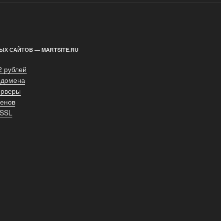
ЫХ САЙТОВ — MARTSITE.RU
2 рублей
 домена
ерверы
енов
 SSL