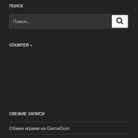
ПОИСК
Искать:
Поиск
COUNTER +
СВЕЖИЕ ЗАПИСИ
Обмен играми на GameGum